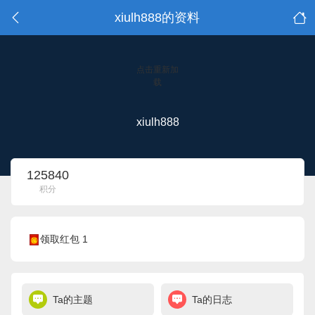
xiulh888的资料
点击重新加
载
xiulh888
125840
积分
领取红包 1
Ta的主题
Ta的日志