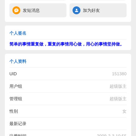
发短消息
加为好友
个人签名
简单的事情重复做，重复的事情用心做，用心的事情坚持做。
个人资料
UID
151380
用户组
超级版主
管理组
超级版主
性别
女
最新记录
有些事，不是不在意，而是在意了又能怎样。人生没有如果，