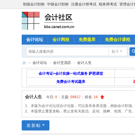
初级会计职称
中级会计职称
注册会计师考试
税务师考试
管理会计
会计论坛
会计网校
免费题库
免费会计课程
帖子
»
会计论坛
›
会计交流区
›
会计人生
中
会计考证+会计实操一站式服务 萨恩课堂
国
免费会计考试题库
会
会计人生
今日:
0
|
主题:
59817
|
排名:
16
计
1、本版为会计论坛综合讨论版，可以发布各类话题，例如会计职场
社
2、本版禁止重复发帖，禁止发有关政治、反动、挑衅、色情、广告
区
发新帖