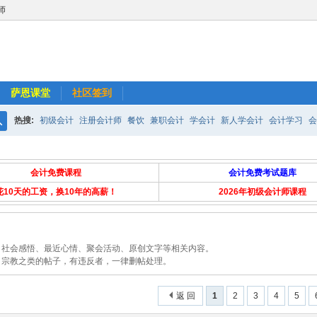
师
萨恩课堂
社区签到
热搜:
初级会计
注册会计师
餐饮
兼职会计
学会计
新人学会计
会计学习
会
搜
超市
会计师事务所
小规模纳税人
长期股权投资
如何做外帐
财务报表
索
会计免费课程
会计免费考试题库
花10天的工资，换10年的高薪！
2026年初级会计师课程
、社会感悟、最近心情、聚会活动、原创文字等相关内容。
、宗教之类的帖子，有违反者，一律删帖处理。
返 回
1
2
3
4
5