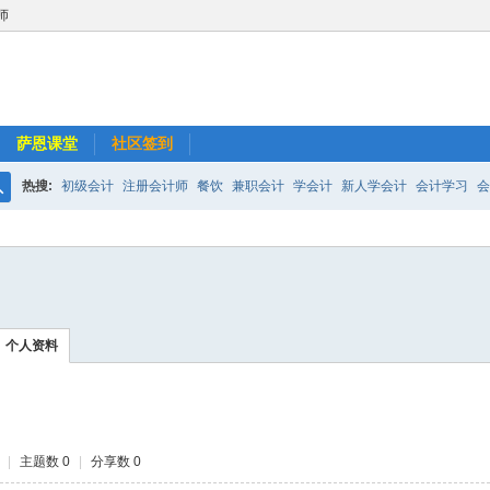
师
萨恩课堂
社区签到
热搜:
初级会计
注册会计师
餐饮
兼职会计
学会计
新人学会计
会计学习
会
搜
超市
会计师事务所
小规模纳税人
长期股权投资
如何做外帐
财务报表
索
个人资料
|
主题数 0
|
分享数 0