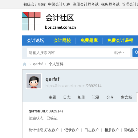
初级会计职称
中级会计职称
注册会计师考试
税务师考试
管理会计
会计论坛
会计网校
免费题库
免费会计课程
帖子
›
qerfsf
›
个人资料
中
qerfsf
国
https://bbs.canet.com.cn/?892914
会
主题
日志
相册
记录
分享
留言板
计
社
qerfsf
(UID: 892914)
区
邮箱状态
已验证
统计信息
好友数 0
|
记录数 0
|
日志数 0
|
相册数 0
|
回帖数 2