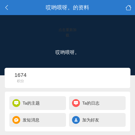
哎哟喂呀。的资料
点击重新加
载
哎哟喂呀。
1674
积分
Ta的主题
Ta的日志
发短消息
加为好友