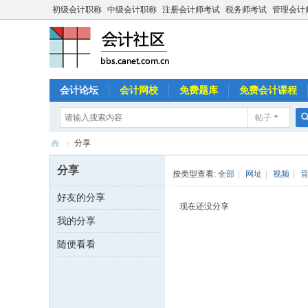
初级会计职称
中级会计职称
注册会计师考试
税务师考试
管理会计
会计论坛
会计网校
免费题库
免费会计课程
帖子
›
分享
中
分享
按类型查看:
全部
|
网址
|
视频
|
国
好友的分享
会
现在还没分享
我的分享
计
社
随便看看
区