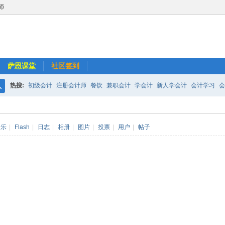
师
萨恩课堂
社区签到
热搜:
初级会计
注册会计师
餐饮
兼职会计
学会计
新人学会计
会计学习
会
搜
超市
会计师事务所
小规模纳税人
长期股权投资
如何做外帐
财务报表
索
音乐
|
Flash
|
日志
|
相册
|
图片
|
投票
|
用户
|
帖子