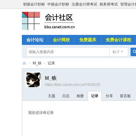
初级会计职称
中级会计职称
注册会计师考试
税务师考试
管理会计
会计论坛
会计网校
免费题库
免费会计课程
帖子
›
M_铁
›
记录
中
M_铁
国
https://bbs.canet.com.cn/?434229
会
主题
日志
相册
记录
分享
留言板
计
社
现在还没有记录
区