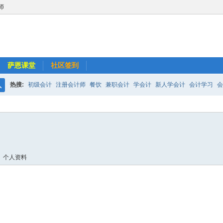
师
萨恩课堂
社区签到
热搜:
初级会计
注册会计师
餐饮
兼职会计
学会计
新人学会计
会计学习
会
搜
超市
会计师事务所
小规模纳税人
长期股权投资
如何做外帐
财务报表
索
个人资料