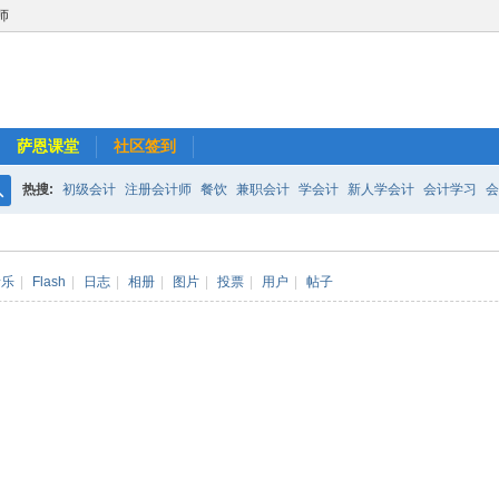
师
萨恩课堂
社区签到
热搜:
初级会计
注册会计师
餐饮
兼职会计
学会计
新人学会计
会计学习
会
搜
超市
会计师事务所
小规模纳税人
长期股权投资
如何做外帐
财务报表
索
音乐
|
Flash
|
日志
|
相册
|
图片
|
投票
|
用户
|
帖子