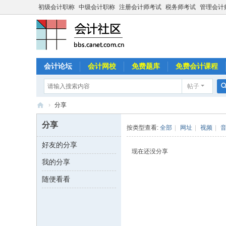
初级会计职称
中级会计职称
注册会计师考试
税务师考试
管理会计
会计论坛
会计网校
免费题库
免费会计课程
帖子
›
分享
中
分享
按类型查看:
全部
|
网址
|
视频
|
国
好友的分享
会
现在还没分享
我的分享
计
社
随便看看
区